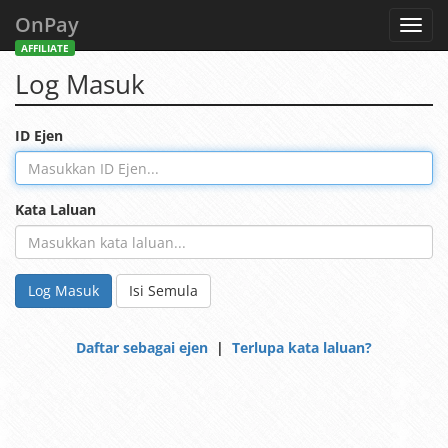
OnPay
Toggl
navig
AFFILIATE
Log Masuk
ID Ejen
Kata Laluan
Log Masuk
Isi Semula
Daftar sebagai ejen
|
Terlupa kata laluan?